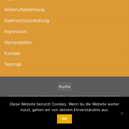
Widerrufsbelehrung
Datenschutzerklärung
Impressum
Versandarten
Kontakt
Sitemap
SOULART SHOP
POSTKARTEN
WASSER-ENERGETISIERER
LEINWANDDRUCKE
POSTER
AUFKLEBER
Diese Website benutzt Cookies. Wenn du die Website weiter
AUSMAL-MANDALAS
FILZ-KUGELSCHREIBER
GESTANZTE KARTEN
BRIEFUMSCHLÄGE
KLAPPKARTEN
nutzt, gehen wir von deinem Einverständnis aus.
STANZSCHABLONEN
KALENDER
MEIN SOULART-KONTO
OK
Copyright 2026 ©
Soul Art Mandala – Felicia Falkenstein