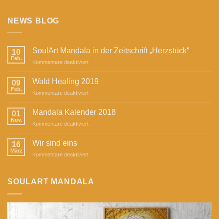
NEWS BLOG
SoulArt Mandala in der Zeitschrift „Herzstück“
10
Feb.
für
Kommentare deaktiviert
SoulArt
Mandala
Wald Healing 2019
09
in
Feb.
für
Kommentare deaktiviert
der
Wald
Zeitschrift
Healing
Mandala Kalender 2018
„Herzstück“
01
2019
Nov.
für
Kommentare deaktiviert
Mandala
Kalender
Wir sind eins
16
2018
März
für
Kommentare deaktiviert
Wir
sind
eins
SOULART MANDALA