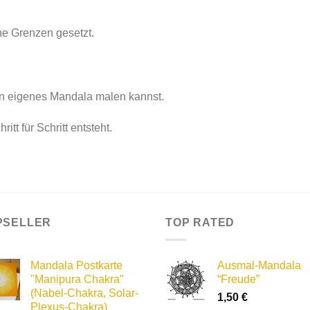
ne Grenzen gesetzt.
in eigenes Mandala malen kannst.
tt für Schritt entsteht.
PSELLER
TOP RATED
Mandala Postkarte
Ausmal-Mandala
"Manipura Chakra"
“Freude”
(Nabel-Chakra, Solar-
1,50
€
Plexus-Chakra)