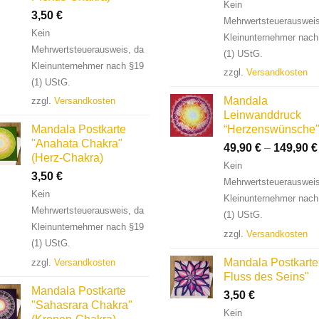
Kein
3,50
€
Mehrwertsteuerausweis
Kein
Kleinunternehmer nach
Mehrwertsteuerausweis, da
(1) UStG.
Kleinunternehmer nach §19
zzgl.
Versandkosten
(1) UStG.
Mandala
zzgl.
Versandkosten
Leinwanddruck
Mandala Postkarte
“Herzenswünsche
"Anahata Chakra"
49,90
€
–
149,90
€
(Herz-Chakra)
Kein
3,50
€
Mehrwertsteuerausweis
Kein
Kleinunternehmer nach
Mehrwertsteuerausweis, da
(1) UStG.
Kleinunternehmer nach §19
zzgl.
Versandkosten
(1) UStG.
Mandala Postkarte
zzgl.
Versandkosten
Fluss des Seins"
Mandala Postkarte
3,50
€
"Sahasrara Chakra"
Kein