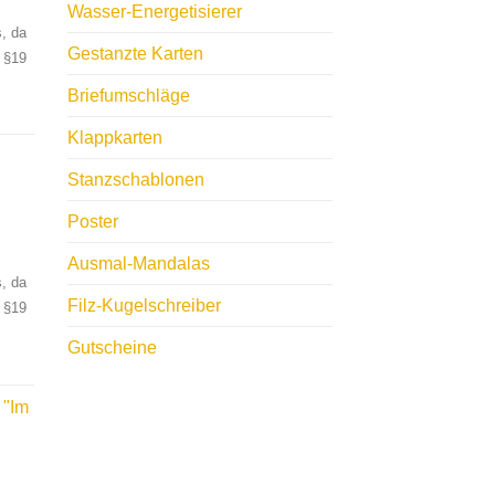
Wasser-Energetisierer
, da
Gestanzte Karten
 §19
Briefumschläge
Klappkarten
Stanzschablonen
"
Poster
Ausmal-Mandalas
, da
Filz-Kugelschreiber
 §19
Gutscheine
 "Im