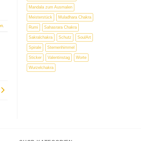
Mandala zum Ausmalen
Meisterstück
Muladhara Chakra
en
.
Rumi
Sahasrara Chakra
Sakralchakra
Schutz
SoulArt
Spirale
Sternenhimmel
Sticker
Valentinstag
Worte
Wurzelchakra