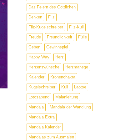
Das Feiern des Göttlichen
Denken
Filz
Filz-Kugelschreiber
Filz-Kuli
Freude
Freundlichkeit
Fülle
Geben
Gewinnspiel
Happy Way
Herz
Herzenswünsche
Herzmanege
Kalender
Kronenchakra
Kugelschreiber
Kuli
Laotse
Lotosabend
Malanleitung
Mandala
Mandala der Wandlung
Mandala Extra
Mandala Kalender
Mandalas zum Ausmalen