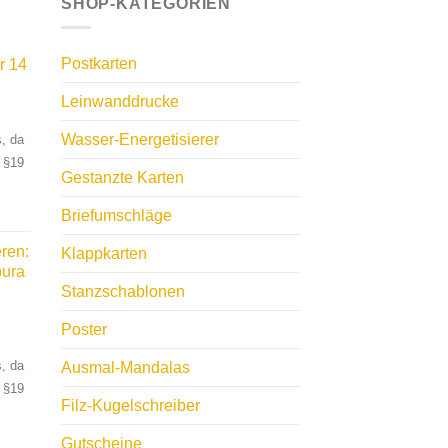
SHOP-KATEGORIEN
Postkarten
r 14
Leinwanddrucke
Wasser-Energetisierer
, da
 §19
Gestanzte Karten
Briefumschläge
ren:
Klappkarten
pura
Stanzschablonen
Poster
, da
Ausmal-Mandalas
 §19
Filz-Kugelschreiber
Gutscheine