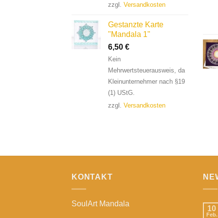
zzgl.
Versandkosten
Gestanzte Karte
"Mandala 1"
6,50
€
Kein
Mehrwertsteuerausweis, da
Kleinunternehmer nach §19
(1) UStG.
zzgl.
Versandkosten
KONTAKT
NE
SoulArt Mandala
10
Feb.