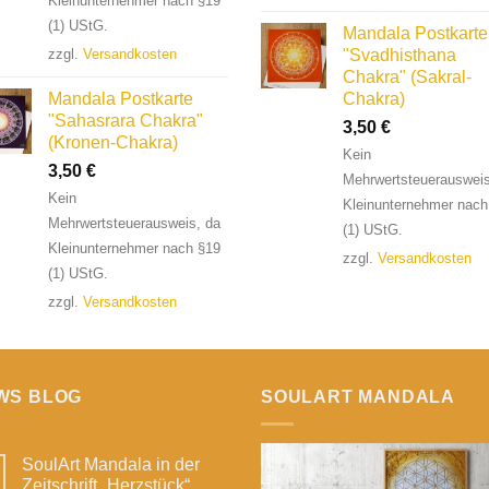
Kleinunternehmer nach §19
(1) UStG.
Mandala Postkarte
"Svadhisthana
zzgl.
Versandkosten
Chakra" (Sakral-
Mandala Postkarte
Chakra)
"Sahasrara Chakra"
3,50
€
(Kronen-Chakra)
Kein
3,50
€
Mehrwertsteuerausweis
Kein
Kleinunternehmer nach
Mehrwertsteuerausweis, da
(1) UStG.
Kleinunternehmer nach §19
zzgl.
Versandkosten
(1) UStG.
zzgl.
Versandkosten
WS BLOG
SOULART MANDALA
SoulArt Mandala in der
Zeitschrift „Herzstück“