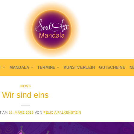
T
MANDALA
TERMINE
KUNSTVERLEIH
GUTSCHEINE
N
NEWS
Wir sind eins
T AM
16. MÄRZ 2016
VON
FELICIA FALKENSTEIN