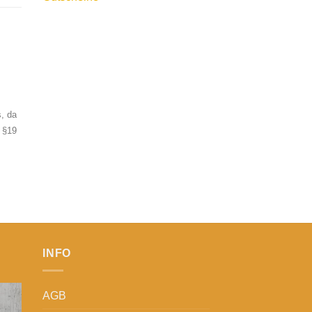
, da
 §19
INFO
AGB