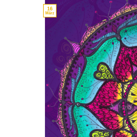
16
März