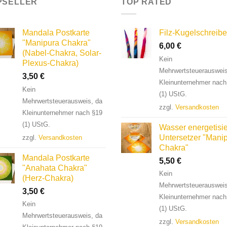
PSELLER
TOP RATED
Mandala Postkarte
Filz-Kugelschreibe
"Manipura Chakra"
6,00
€
(Nabel-Chakra, Solar-
Kein
Plexus-Chakra)
Mehrwertsteuerausweis
3,50
€
Kleinunternehmer nach
Kein
(1) UStG.
Mehrwertsteuerausweis, da
zzgl.
Versandkosten
Kleinunternehmer nach §19
(1) UStG.
Wasser energetisie
Untersetzer "Mani
zzgl.
Versandkosten
Chakra"
Mandala Postkarte
5,50
€
"Anahata Chakra"
Kein
(Herz-Chakra)
Mehrwertsteuerausweis
3,50
€
Kleinunternehmer nach
Kein
(1) UStG.
Mehrwertsteuerausweis, da
zzgl.
Versandkosten