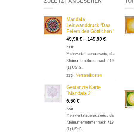
ZULETZT ANGESEHEN
TO
Mandala
Leinwanddruck “Das
Feiern des Göttlichen"
49,90
€
–
149,90
€
Kein
Mehrwertsteuerausweis, da
Kleinunternehmer nach §19
(1) UStG.
zzgl.
Versandkosten
Gestanzte Karte
"Mandala 2"
6,50
€
Kein
Mehrwertsteuerausweis, da
Kleinunternehmer nach §19
(1) UStG.