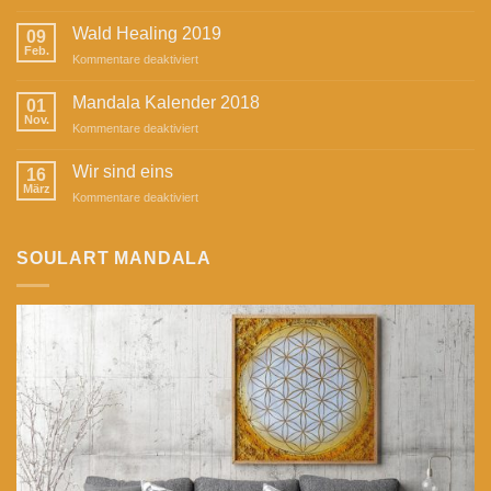
SoulArt
Mandala
Wald Healing 2019
09
in
Feb.
für
Kommentare deaktiviert
der
Wald
Zeitschrift
Healing
Mandala Kalender 2018
„Herzstück“
01
2019
Nov.
für
Kommentare deaktiviert
Mandala
Kalender
Wir sind eins
16
2018
März
für
Kommentare deaktiviert
Wir
sind
eins
SOULART MANDALA