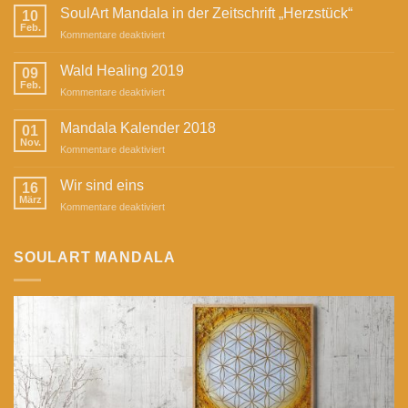
SoulArt Mandala in der Zeitschrift „Herzstück“
10
Feb.
für
Kommentare deaktiviert
SoulArt
Mandala
Wald Healing 2019
09
in
Feb.
für
Kommentare deaktiviert
der
Wald
Zeitschrift
Healing
Mandala Kalender 2018
„Herzstück“
01
2019
Nov.
für
Kommentare deaktiviert
Mandala
Kalender
Wir sind eins
16
2018
März
für
Kommentare deaktiviert
Wir
sind
eins
SOULART MANDALA