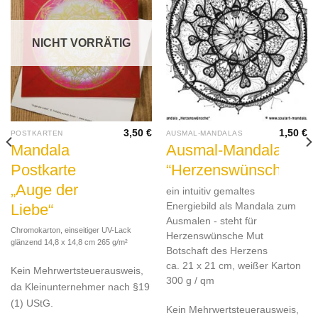
NICHT VORRÄTIG
3,50
€
1,50
€
POSTKARTEN
AUSMAL-MANDALAS
Mandala
Ausmal-Mandala
Postkarte
“Herzenswünsche”
„Auge der
ein intuitiv gemaltes
Liebe“
Energiebild als Mandala zum
Ausmalen - steht für
Chromokarton, einseitiger UV-Lack
Herzenswünsche Mut
glänzend 14,8 x 14,8 cm 265 g/m²
Botschaft des Herzens
ca. 21 x 21 cm, weißer Karton
Kein Mehrwertsteuerausweis,
300 g / qm
da Kleinunternehmer nach §19
(1) UStG.
Kein Mehrwertsteuerausweis,