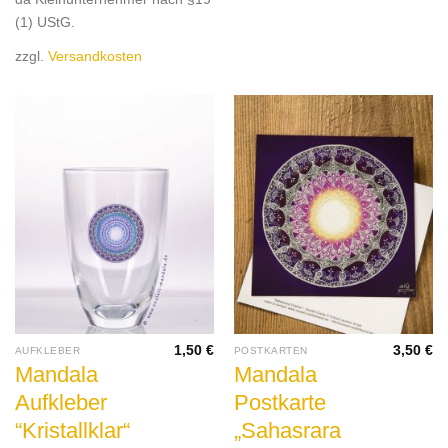
(1) UStG.
zzgl.
Versandkosten
1,50
€
3,50
€
AUFKLEBER
POSTKARTEN
Mandala
Mandala
Aufkleber
Postkarte
“Kristallklar“
„Sahasrara