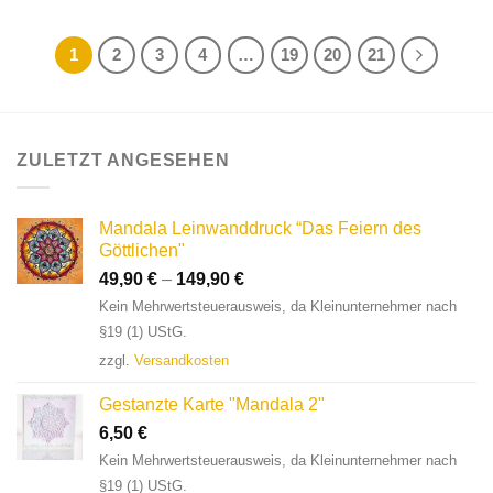
1
2
3
4
…
19
20
21
ZULETZT ANGESEHEN
Mandala Leinwanddruck “Das Feiern des
Göttlichen"
49,90
€
–
149,90
€
Kein Mehrwertsteuerausweis, da Kleinunternehmer nach
§19 (1) UStG.
zzgl.
Versandkosten
Gestanzte Karte "Mandala 2"
6,50
€
Kein Mehrwertsteuerausweis, da Kleinunternehmer nach
§19 (1) UStG.