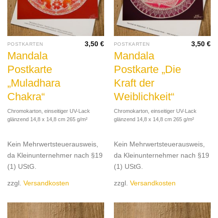
3,50
€
3,50
€
POSTKARTEN
POSTKARTEN
Mandala
Mandala
Postkarte
Postkarte „Die
„Muladhara
Kraft der
Chakra“
Weiblichkeit“
Chromokarton, einseitiger UV-Lack
Chromokarton, einseitiger UV-Lack
glänzend 14,8 x 14,8 cm 265 g/m²
glänzend 14,8 x 14,8 cm 265 g/m²
Kein Mehrwertsteuerausweis,
Kein Mehrwertsteuerausweis,
da Kleinunternehmer nach §19
da Kleinunternehmer nach §19
(1) UStG.
(1) UStG.
zzgl.
Versandkosten
zzgl.
Versandkosten