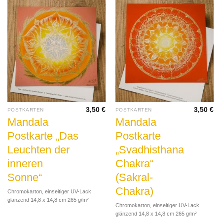
3,50
€
3,50
€
POSTKARTEN
POSTKARTEN
Mandala
Mandala
Postkarte „Das
Postkarte
Leuchten der
„Svadhisthana
inneren
Chakra“
Sonne“
(Sakral-
Chakra)
Chromokarton, einseitiger UV-Lack
glänzend 14,8 x 14,8 cm 265 g/m²
Chromokarton, einseitiger UV-Lack
glänzend 14,8 x 14,8 cm 265 g/m²