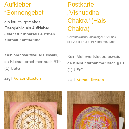
Aufkleber
Postkarte
“Sonnengebet“
„Vishuddha
Chakra“ (Hals-
ein intuitiv gemaltes
Chakra)
Energiebild als Aufkleber
- steht für Inneres Leuchten
Chromokarton, einseitiger UV-Lack
Klarheit Zentrierung
glänzend 14,8 x 14,8 cm 265 g/m²
Kein Mehrwertsteuerausweis,
Kein Mehrwertsteuerausweis,
da Kleinunternehmer nach §19
da Kleinunternehmer nach §19
(1) UStG.
(1) UStG.
zzgl.
Versandkosten
zzgl.
Versandkosten