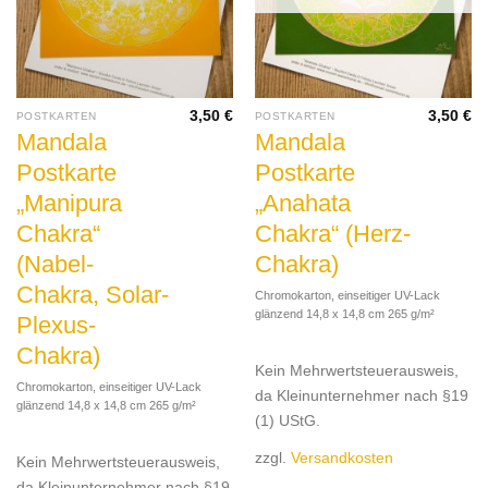
3,50
€
3,50
€
POSTKARTEN
POSTKARTEN
Mandala
Mandala
Postkarte
Postkarte
„Manipura
„Anahata
Chakra“
Chakra“ (Herz-
(Nabel-
Chakra)
Chakra, Solar-
Chromokarton, einseitiger UV-Lack
glänzend 14,8 x 14,8 cm 265 g/m²
Plexus-
Chakra)
Kein Mehrwertsteuerausweis,
Chromokarton, einseitiger UV-Lack
da Kleinunternehmer nach §19
glänzend 14,8 x 14,8 cm 265 g/m²
(1) UStG.
zzgl.
Versandkosten
Kein Mehrwertsteuerausweis,
da Kleinunternehmer nach §19