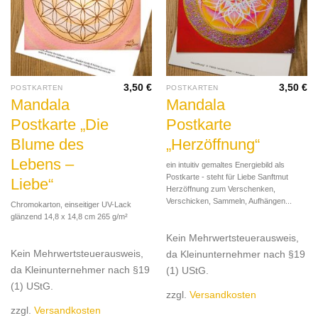
3,50
€
3,50
€
POSTKARTEN
POSTKARTEN
Mandala
Mandala
Postkarte „Die
Postkarte
Blume des
„Herzöffnung“
Lebens –
ein intuitiv gemaltes Energiebild als
Postkarte - steht für Liebe Sanftmut
Liebe“
Herzöffnung zum Verschenken,
Verschicken, Sammeln, Aufhängen...
Chromokarton, einseitiger UV-Lack
glänzend 14,8 x 14,8 cm 265 g/m²
Kein Mehrwertsteuerausweis,
Kein Mehrwertsteuerausweis,
da Kleinunternehmer nach §19
da Kleinunternehmer nach §19
(1) UStG.
(1) UStG.
zzgl.
Versandkosten
zzgl.
Versandkosten