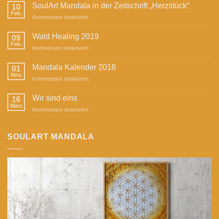
SoulArt Mandala in der Zeitschrift „Herzstück“
10
Feb.
für
Kommentare deaktiviert
SoulArt
Mandala
Wald Healing 2019
09
in
Feb.
für
Kommentare deaktiviert
der
Wald
Zeitschrift
Healing
Mandala Kalender 2018
„Herzstück“
01
2019
Nov.
für
Kommentare deaktiviert
Mandala
Kalender
Wir sind eins
16
2018
März
für
Kommentare deaktiviert
Wir
sind
eins
SOULART MANDALA