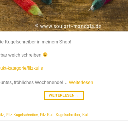
zte Kugelschreiber in meinem Shop!
erbar weich schreiben
t-kategorie/filzkulis
buntes, fröhliches Wochenende!
…
Weiterlesen
WEITERLESEN
→
ilz
,
Filz-Kugelschreiber
,
Filz-Kuli
,
Kugelschreiber
,
Kuli