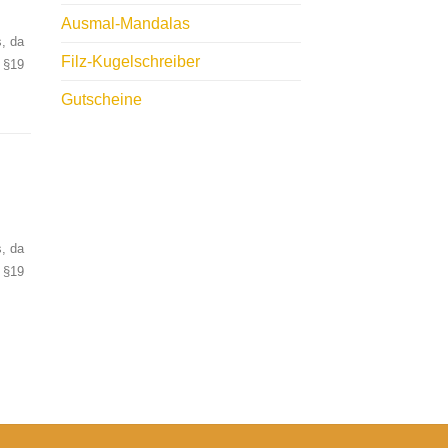
Ausmal-Mandalas
, da
Filz-Kugelschreiber
 §19
Gutscheine
, da
 §19