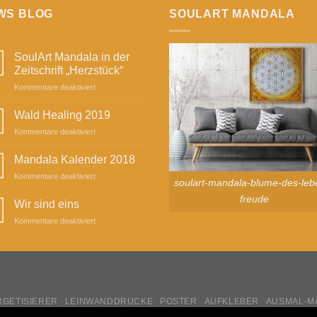
WS BLOG
SOULART MANDALA
SoulArt Mandala in der
Zeitschrift „Herzstück“
für
Kommentare deaktiviert
SoulArt
Mandala
Wald Healing 2019
in
für
Kommentare deaktiviert
der
Wald
Zeitschrift
Healing
Mandala Kalender 2018
„Herzstück“
2019
für
Kommentare deaktiviert
soulart-mandala-blume-des-leb
Mandala
freude
Kalender
Wir sind eins
2018
für
Kommentare deaktiviert
Wir
sind
eins
GETISIERER
LEINWANDDRUCKE
POSTER
AUFKLEBER
AUSMAL-M
APPKARTEN
STANZSCHABLONEN
KALENDER
MEIN SOULART-KONT