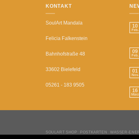
KONTAKT
NE
SoulArt Mandala
10
Feb.
Felicia Falkenstein
09
Bahnhofstraße 48
Feb.
33602 Bielefeld
01
Nov.
05261 - 183 9505
16
März
SOULART SHOP
POSTKARTEN
WASSER-ENER
GESTANZTE KARTEN
BRIEFUMSCHLÄGE
KL