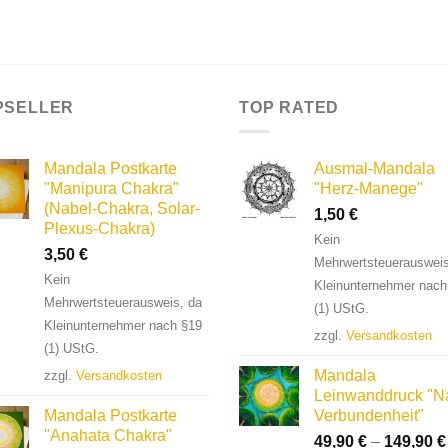
PSELLER
TOP RATED
Mandala Postkarte
Ausmal-Mandala
"Manipura Chakra"
"Herz-Manege"
(Nabel-Chakra, Solar-
1,50
€
Plexus-Chakra)
Kein
3,50
€
Mehrwertsteuerausweis
Kein
Kleinunternehmer nach
Mehrwertsteuerausweis, da
(1) UStG.
Kleinunternehmer nach §19
zzgl.
Versandkosten
(1) UStG.
Mandala
zzgl.
Versandkosten
Leinwanddruck "Na
Mandala Postkarte
Verbundenheit"
"Anahata Chakra"
49,90
€
–
149,90
€