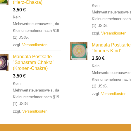
(Herz-Chakra)
Kein
3,50
€
Mehrwertsteuerausweis
Kein
Kleinunternehmer nach
Mehrwertsteuerausweis, da
(1) UStG.
Kleinunternehmer nach §19
zzgl.
Versandkosten
(1) UStG.
Mandala Postkarte
zzgl.
Versandkosten
"Inneres Kind"
Mandala Postkarte
3,50
€
"Sahasrara Chakra"
Kein
(Kronen-Chakra)
Mehrwertsteuerausweis
3,50
€
Kleinunternehmer nach
Kein
(1) UStG.
Mehrwertsteuerausweis, da
zzgl.
Versandkosten
Kleinunternehmer nach §19
(1) UStG.
zzgl.
Versandkosten