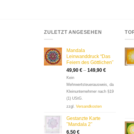
ZULETZT ANGESEHEN
TO
Mandala
Leinwanddruck “Das
Feiern des Göttlichen"
49,90
€
–
149,90
€
Kein
Mehrwertsteuerausweis, da
Kleinunternehmer nach §19
(1) UStG.
zzgl.
Versandkosten
Gestanzte Karte
"Mandala 2"
6,50
€