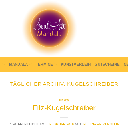
T
MANDALA
TERMINE
KUNSTVERLEIH
GUTSCHEINE
N
TÄGLICHER ARCHIV:
KUGELSCHREIBER
NEWS
Filz-Kugelschreiber
VERÖFFENTLICHT AM
5. FEBRUAR 2016
VON
FELICIA FALKENSTEIN