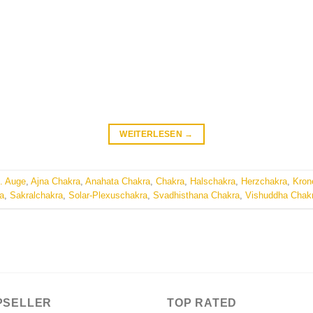
WEITERLESEN
→
. Auge
,
Ajna Chakra
,
Anahata Chakra
,
Chakra
,
Halschakra
,
Herzchakra
,
Kron
a
,
Sakralchakra
,
Solar-Plexuschakra
,
Svadhisthana Chakra
,
Vishuddha Chak
PSELLER
TOP RATED