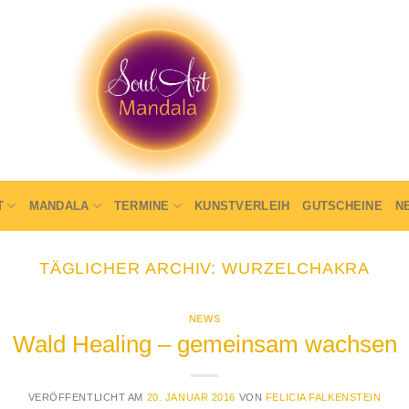
T
MANDALA
TERMINE
KUNSTVERLEIH
GUTSCHEINE
N
TÄGLICHER ARCHIV:
WURZELCHAKRA
NEWS
Wald Healing – gemeinsam wachsen
VERÖFFENTLICHT AM
20. JANUAR 2016
VON
FELICIA FALKENSTEIN