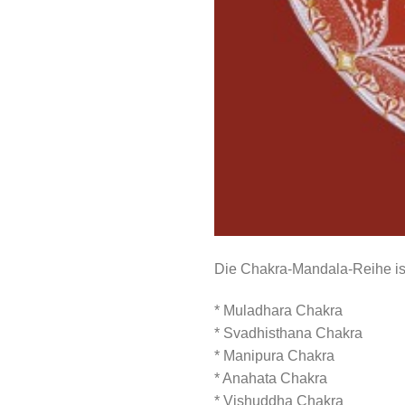
Die Chakra-Mandala-Reihe ist 
* Muladhara Chakra
* Svadhisthana Chakra
* Manipura Chakra
* Anahata Chakra
* Vishuddha Chakra