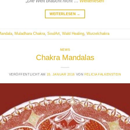
„Die Welt braucht nicht
…
Weiterlesen
WEITERLESEN
→
andala
,
Muladhara Chakra
,
SoulArt
,
Wald Healing
,
Wurzelchakra
NEWS
Chakra Mandalas
VERÖFFENTLICHT AM
15. JANUAR 2016
VON
FELICIA FALKENSTEIN