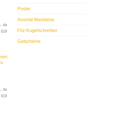
Poster
Ausmal-Mandalas
, da
Filz-Kugelschreiber
 §19
Gutscheine
ren:
zu
, da
 §19