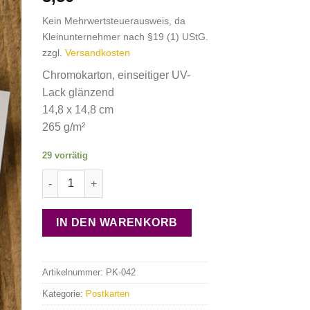
Kein Mehrwertsteuerausweis, da
Kleinunternehmer nach §19 (1) UStG.
zzgl.
Versandkosten
Chromokarton, einseitiger UV-
Lack glänzend
14,8 x 14,8 cm
265 g/m²
29 vorrätig
Mandala Postkarte "Kristallklar" Menge
IN DEN WARENKORB
Artikelnummer:
PK-042
Kategorie:
Postkarten