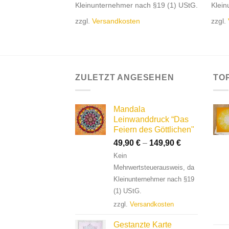
Kleinunternehmer nach §19 (1) UStG.
Klein
erausweis, da
nach §19 (1) UStG.
zzgl.
Versandkosten
zzgl.
en
ZULETZT ANGESEHEN
TO
Mandala
Leinwanddruck “Das
Feiern des Göttlichen"
49,90
€
–
149,90
€
Kein
Mehrwertsteuerausweis, da
Kleinunternehmer nach §19
(1) UStG.
zzgl.
Versandkosten
Gestanzte Karte