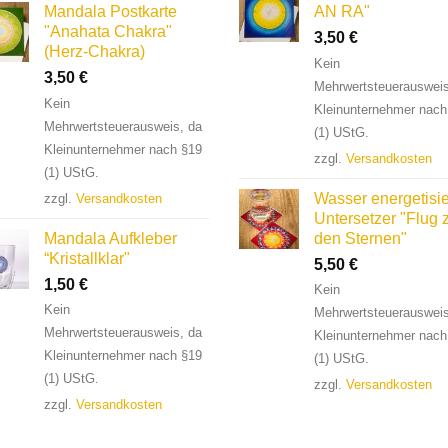
Mandala Postkarte
AN RA"
"Anahata Chakra"
3,50
€
(Herz-Chakra)
Kein
3,50
€
Mehrwertsteuerausweis
Kein
Kleinunternehmer nach
Mehrwertsteuerausweis, da
(1) UStG.
Kleinunternehmer nach §19
zzgl.
Versandkosten
(1) UStG.
Wasser energetisie
zzgl.
Versandkosten
Untersetzer "Flug 
Mandala Aufkleber
den Sternen"
“Kristallklar"
5,50
€
1,50
€
Kein
Kein
Mehrwertsteuerausweis
Mehrwertsteuerausweis, da
Kleinunternehmer nach
Kleinunternehmer nach §19
(1) UStG.
(1) UStG.
zzgl.
Versandkosten
zzgl.
Versandkosten