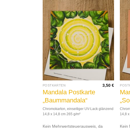
3,50
€
3,50
€
POSTKARTEN
POST
tkarte
Mandala Postkarte
Man
„Baummandala“
„So
it“
Chromokarton, einseitiger UV-Lack glänzend
Chromo
14,8 x 14,8 cm 265 g/m²
14,8 x
nkaschiert matt 14,8 x
Kein Mehrwertsteuerausweis, da
Kein 