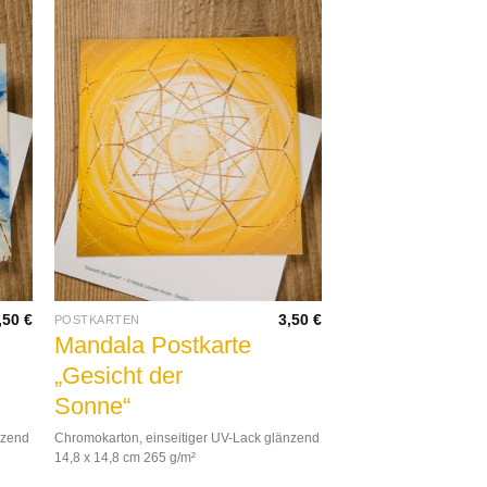
,50
€
3,50
€
POSTKARTEN
Mandala Postkarte
„Gesicht der
Sonne“
nzend
Chromokarton, einseitiger UV-Lack glänzend
14,8 x 14,8 cm 265 g/m²