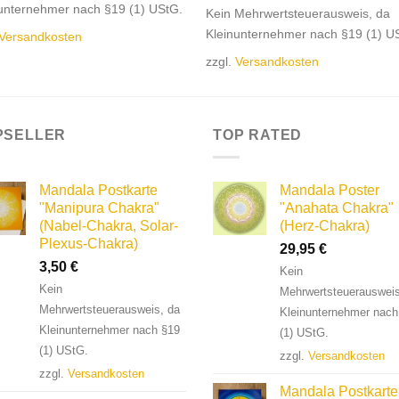
unternehmer nach §19 (1) UStG.
Kein Mehrwertsteuerausweis, da
Kleinunternehmer nach §19 (1) U
Versandkosten
zzgl.
Versandkosten
PSELLER
TOP RATED
Mandala Postkarte
Mandala Poster
"Manipura Chakra"
"Anahata Chakra"
(Nabel-Chakra, Solar-
(Herz-Chakra)
Plexus-Chakra)
29,95
€
3,50
€
Kein
Kein
Mehrwertsteuerausweis
Mehrwertsteuerausweis, da
Kleinunternehmer nach
Kleinunternehmer nach §19
(1) UStG.
(1) UStG.
zzgl.
Versandkosten
zzgl.
Versandkosten
Mandala Postkarte