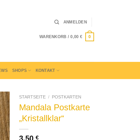
ANMELDEN
0
WARENKORB /
0,00
€
EWS
SHOPS
KONTAKT
STARTSEITE
/
POSTKARTEN
Mandala Postkarte
„Kristallklar“
3,50
€