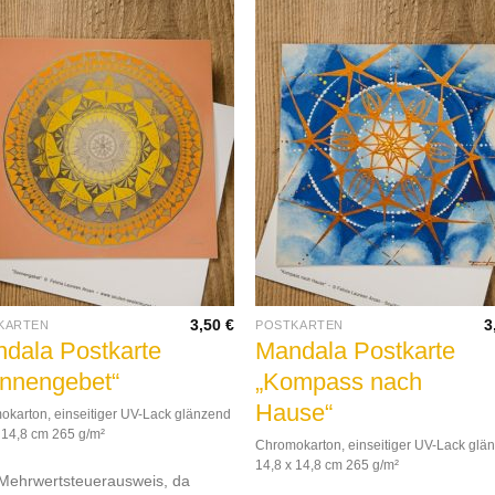
3,50
€
3
KARTEN
POSTKARTEN
dala Postkarte
Mandala Postkarte
nnengebet“
„Kompass nach
Hause“
karton, einseitiger UV-Lack glänzend
 14,8 cm 265 g/m²
Chromokarton, einseitiger UV-Lack glä
14,8 x 14,8 cm 265 g/m²
Mehrwertsteuerausweis, da