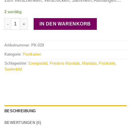
zum Verschenken, Verschicken, Sammeln, Aufhängen…
2 vorrätig
Mandala Postkarte "Friedens-Mandala" Menge
IN DEN WARENKORB
Artikelnummer:
PK-029
Kategorie:
Postkarten
Schlagwörter:
Energiebild
,
Friedens-Mandala
,
Mandala
,
Postkarte
,
Seelenbild
BESCHREIBUNG
BEWERTUNGEN (0)