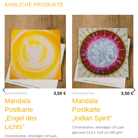
ÄHNLICHE PRODUKTE
3,50
€
3,50
€
POSTKARTEN
POSTKARTEN
Mandala
Mandala
Postkarte
Postkarte
„Engel des
„Indian Spirit“
Lichts“
Chromokarton, einseitiger UV-Lack
glänzend 14,8 x 14,8 cm 265 g/m²
Chromokarton, einseitiger UV-Lack