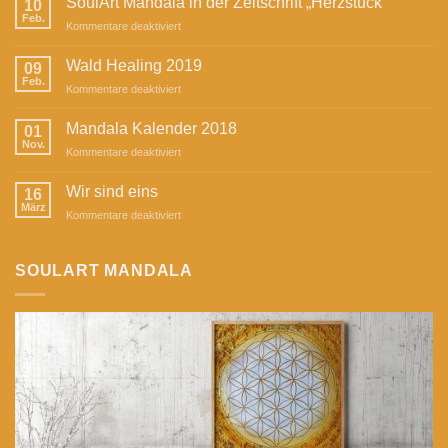
SoulArt Mandala in der Zeitschrift „Herzstück“
10
Feb.
für
Kommentare deaktiviert
SoulArt
Mandala
Wald Healing 2019
09
in
Feb.
für
Kommentare deaktiviert
der
Wald
Zeitschrift
Healing
Mandala Kalender 2018
„Herzstück“
01
2019
Nov.
für
Kommentare deaktiviert
Mandala
Kalender
Wir sind eins
16
2018
März
für
Kommentare deaktiviert
Wir
sind
eins
SOULART MANDALA