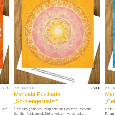
3,50
€
3,50
€
POSTKARTEN
POST
Mandala Postkarte
Man
„Sonnengeflüster“
„Cel
 Licht
ein intuitiv gemaltes Energiebild als Postkarte - steht für
ein int
n,
Sanftheit Achtsamkeit Zärtlichkeit zum Verschenken,
Feiern