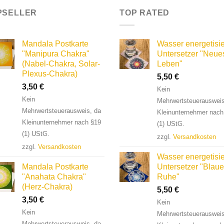
PSELLER
TOP RATED
Mandala Postkarte
Wasser energetisie
"Manipura Chakra"
Untersetzer "Neue
(Nabel-Chakra, Solar-
Leben"
Plexus-Chakra)
5,50
€
3,50
€
Kein
Kein
Mehrwertsteuerausweis
Mehrwertsteuerausweis, da
Kleinunternehmer nach
Kleinunternehmer nach §19
(1) UStG.
(1) UStG.
zzgl.
Versandkosten
zzgl.
Versandkosten
Wasser energetisie
Mandala Postkarte
Untersetzer "Blaue
"Anahata Chakra"
Ruhe"
(Herz-Chakra)
5,50
€
3,50
€
Kein
Kein
Mehrwertsteuerausweis
Mehrwertsteuerausweis, da