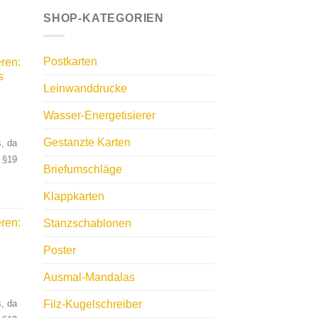
SHOP-KATEGORIEN
Postkarten
ren:
s
Leinwanddrucke
Wasser-Energetisierer
Gestanzte Karten
, da
 §19
Briefumschläge
Klappkarten
ren:
Stanzschablonen
Poster
Ausmal-Mandalas
Filz-Kugelschreiber
, da