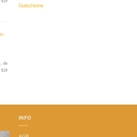
 §19
Gutscheine
n-
, da
 §19
INFO
AGB