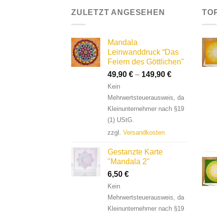
ZULETZT ANGESEHEN
TO
Mandala
Leinwanddruck “Das
Feiern des Göttlichen"
49,90
€
–
149,90
€
Kein
Mehrwertsteuerausweis, da
Kleinunternehmer nach §19
(1) UStG.
zzgl.
Versandkosten
Gestanzte Karte
"Mandala 2"
6,50
€
Kein
Mehrwertsteuerausweis, da
Kleinunternehmer nach §19