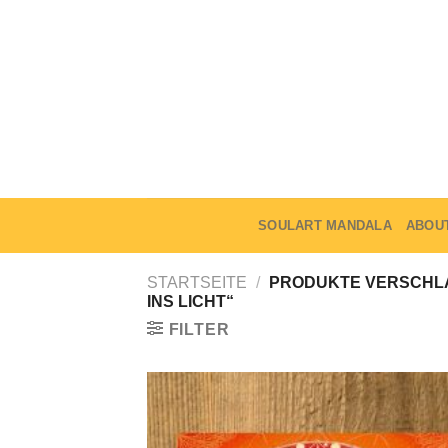
Skip
to
content
SOULART MANDALA
ABOU
STARTSEITE
/
PRODUKTE VERSCHLA
INS LICHT“
FILTER