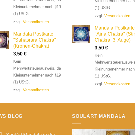
Kleinunternehmer nach
Kleinunternehmer nach §19
(1) UStG.
(1) UStG.
zzgl.
Versandkosten
zzgl.
Versandkosten
Mandala Postkarte
Mandala Postkarte
"Ajna Chakra" (Stir
"Sahasrara Chakra"
Chakra, 3. Auge)
(Kronen-Chakra)
3,50
€
3,50
€
Kein
Kein
Mehrwertsteuerausweis
Mehrwertsteuerausweis, da
Kleinunternehmer nach
Kleinunternehmer nach §19
(1) UStG.
(1) UStG.
zzgl.
Versandkosten
zzgl.
Versandkosten
WS BLOG
SOULART MANDALA
SoulArt Mandala in der