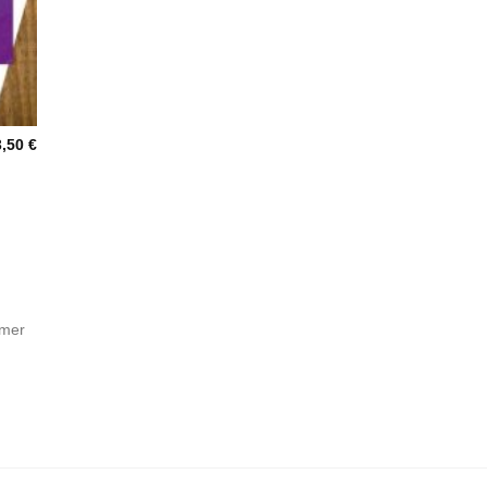
3,50
€
hmer