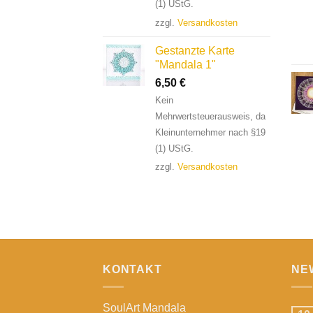
(1) UStG.
zzgl.
Versandkosten
Gestanzte Karte
"Mandala 1"
6,50
€
Kein
Mehrwertsteuerausweis, da
Kleinunternehmer nach §19
(1) UStG.
zzgl.
Versandkosten
KONTAKT
NE
SoulArt Mandala