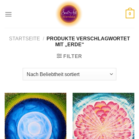
Skip
to
0
content
STARTSEITE
/
PRODUKTE VERSCHLAGWORTET
MIT „ERDE“
FILTER