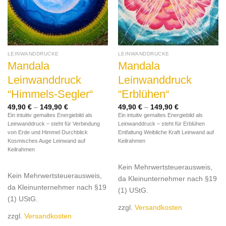
LEINWANDDRUCKE
LEINWANDDRUCKE
Mandala
Mandala
Leinwanddruck
Leinwanddruck
“Himmels-Segler“
“Erblühen“
49,90
€
–
149,90
€
49,90
€
–
149,90
€
Ein intuitiv gemaltes Energiebild als
Ein intuitiv gemaltes Energiebild als
Leinwanddruck – steht für Verbindung
Leinwanddruck – steht für Erblühen
von Erde und Himmel Durchblick
Entfaltung Weibliche Kraft Leinwand auf
Kosmisches Auge Leinwand auf
Keilrahmen
Keilrahmen
Kein Mehrwertsteuerausweis,
Kein Mehrwertsteuerausweis,
da Kleinunternehmer nach §19
da Kleinunternehmer nach §19
(1) UStG.
(1) UStG.
zzgl.
Versandkosten
zzgl.
Versandkosten