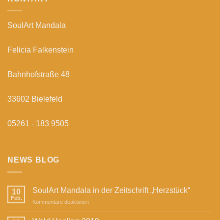
SoulArt Mandala
Felicia Falkenstein
Bahnhofstraße 48
33602 Bielefeld
05261 - 183 9505
NEWS BLOG
SoulArt Mandala in der Zeitschrift „Herzstück“
10
Feb.
für
Kommentare deaktiviert
SoulArt
Mandala