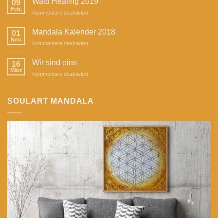
Wald Healing 2019
09
in
Feb.
für
Kommentare deaktiviert
der
Wald
Zeitschrift
Healing
Mandala Kalender 2018
„Herzstück“
01
2019
Nov.
für
Kommentare deaktiviert
Mandala
Kalender
Wir sind eins
16
2018
März
für
Kommentare deaktiviert
Wir
sind
eins
SOULART MANDALA