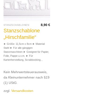
8,90
€
STANZSCHABLONEN
Stanzschablone
„Hirschfamilie“
► Größe: 11,5cm x 8cm ► Material:
Stahl ► Für alle gängigen
Stanzmaschinen ► Geeignet für Papier,
Folie, Pappe u.v.m. ► Für
Kartenherstellung, Scrabbooking...
Kein Mehrwertsteuerausweis,
da Kleinunternehmer nach §19
(1) UStG.
zzgl.
Versandkosten