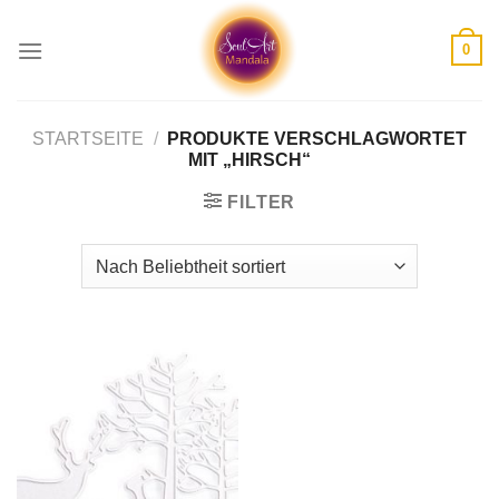
Skip
to
0
content
STARTSEITE
/
PRODUKTE VERSCHLAGWORTET
MIT „HIRSCH“
FILTER