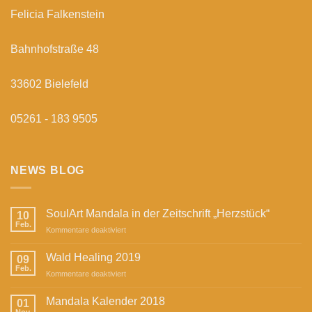
Felicia Falkenstein
Bahnhofstraße 48
33602 Bielefeld
05261 - 183 9505
NEWS BLOG
SoulArt Mandala in der Zeitschrift „Herzstück“
10
Feb.
für
Kommentare deaktiviert
SoulArt
Mandala
Wald Healing 2019
09
in
Feb.
für
Kommentare deaktiviert
der
Wald
Zeitschrift
Healing
Mandala Kalender 2018
„Herzstück“
01
2019
Nov.