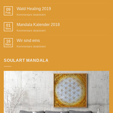
SoulArt
Mandala
Wald Healing 2019
09
in
Feb.
für
Kommentare deaktiviert
der
Wald
Zeitschrift
Healing
Mandala Kalender 2018
„Herzstück“
01
2019
Nov.
für
Kommentare deaktiviert
Mandala
Kalender
Wir sind eins
16
2018
März
für
Kommentare deaktiviert
Wir
sind
eins
SOULART MANDALA