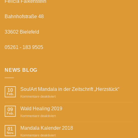
Felicia Falkenstein
Bahnhofstraße 48
33602 Bielefeld
05261 - 183 9505
NEWS BLOG
SoulArt Mandala in der Zeitschrift „Herzstück“
10
Feb.
für
Kommentare deaktiviert
SoulArt
Mandala
Wald Healing 2019
09
in
Feb.
für
Kommentare deaktiviert
der
Wald
Zeitschrift
Healing
Mandala Kalender 2018
„Herzstück“
01
2019
Nov.
für
Kommentare deaktiviert