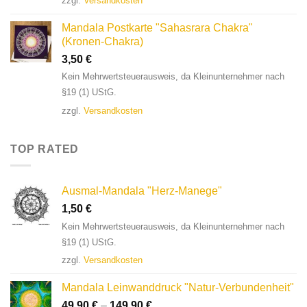
zzgl.
Versandkosten
Mandala Postkarte "Sahasrara Chakra"
(Kronen-Chakra)
3,50
€
Kein Mehrwertsteuerausweis, da Kleinunternehmer nach
§19 (1) UStG.
zzgl.
Versandkosten
TOP RATED
Ausmal-Mandala "Herz-Manege"
1,50
€
Kein Mehrwertsteuerausweis, da Kleinunternehmer nach
§19 (1) UStG.
zzgl.
Versandkosten
Mandala Leinwanddruck "Natur-Verbundenheit"
49,90
€
–
149,90
€