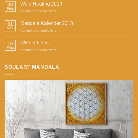
Mandala
Wald Healing 2019
09
in
Feb.
für
Kommentare deaktiviert
der
Wald
Zeitschrift
Healing
Mandala Kalender 2018
„Herzstück“
01
2019
Nov.
für
Kommentare deaktiviert
Mandala
Kalender
Wir sind eins
16
2018
März
für
Kommentare deaktiviert
Wir
sind
eins
SOULART MANDALA