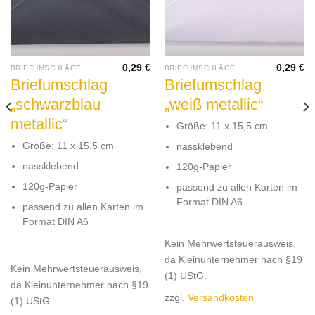
0,29
€
0,29
€
BRIEFUMSCHLÄGE
BRIEFUMSCHLÄGE
Briefumschlag
Briefumschlag
„schwarzblau
„weiß metallic“
metallic“
Größe: 11 x 15,5 cm
Größe: 11 x 15,5 cm
nassklebend
nassklebend
120g-Papier
120g-Papier
passend zu allen Karten im
Format DIN A6
passend zu allen Karten im
Format DIN A6
Kein Mehrwertsteuerausweis,
da Kleinunternehmer nach §19
Kein Mehrwertsteuerausweis,
(1) UStG.
da Kleinunternehmer nach §19
zzgl.
Versandkosten
(1) UStG.