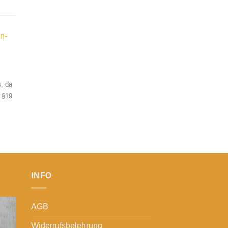
n-
, da
 §19
INFO
AGB
Widerrufsbelehrung