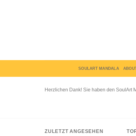
Skip
to
content
SOULART MANDALA
ABOU
Herzlichen Dank! Sie haben den SoulArt Ma
ZULETZT ANGESEHEN
TO