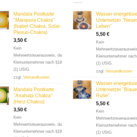
Mandala Postkarte
Wasser energetisie
"Manipura Chakra"
Untersetzer "Neue
(Nabel-Chakra, Solar-
Leben"
Plexus-Chakra)
5,50
€
3,50
€
Kein
Kein
Mehrwertsteuerausweis
Mehrwertsteuerausweis, da
Kleinunternehmer nach
Kleinunternehmer nach §19
(1) UStG.
(1) UStG.
zzgl.
Versandkosten
zzgl.
Versandkosten
Wasser energetisie
Mandala Postkarte
Untersetzer "Blaue
"Anahata Chakra"
Ruhe"
(Herz-Chakra)
5,50
€
3,50
€
Kein
Kein
Mehrwertsteuerausweis
Mehrwertsteuerausweis, da
Kleinunternehmer nach
Kleinunternehmer nach §19
(1) UStG.