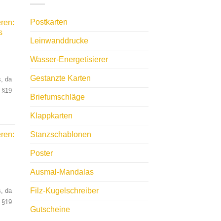
Postkarten
ren:
s
Leinwanddrucke
Wasser-Energetisierer
Gestanzte Karten
, da
 §19
Briefumschläge
Klappkarten
ren:
Stanzschablonen
Poster
Ausmal-Mandalas
Filz-Kugelschreiber
, da
 §19
Gutscheine