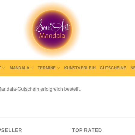
T
MANDALA
TERMINE
KUNSTVERLEIH
GUTSCHEINE
N
ndala-Gutschein erfolgreich bestellt.
PSELLER
TOP RATED