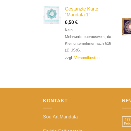
Gestanzte Karte
"Mandala 1"
6,50
€
Kein
Mehrwertsteuerausweis, da
Kleinunternehmer nach §19
(1) UStG.
zzgl.
Versandkosten
KONTAKT
NE
SoulArt Mandala
10
Feb.