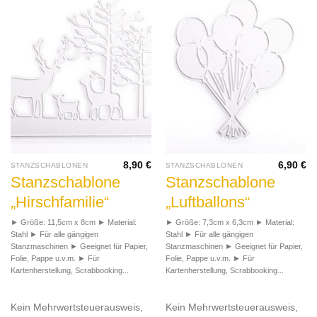
8,90
€
6,90
€
STANZSCHABLONEN
STANZSCHABLONEN
Stanzschablone
Stanzschablone
„Hirschfamilie“
„Luftballons“
► Größe: 11,5cm x 8cm ► Material:
► Größe: 7,3cm x 6,3cm ► Material:
Stahl ► Für alle gängigen
Stahl ► Für alle gängigen
Stanzmaschinen ► Geeignet für Papier,
Stanzmaschinen ► Geeignet für Papier,
Folie, Pappe u.v.m. ► Für
Folie, Pappe u.v.m. ► Für
Kartenherstellung, Scrabbooking...
Kartenherstellung, Scrabbooking...
Kein Mehrwertsteuerausweis,
Kein Mehrwertsteuerausweis,