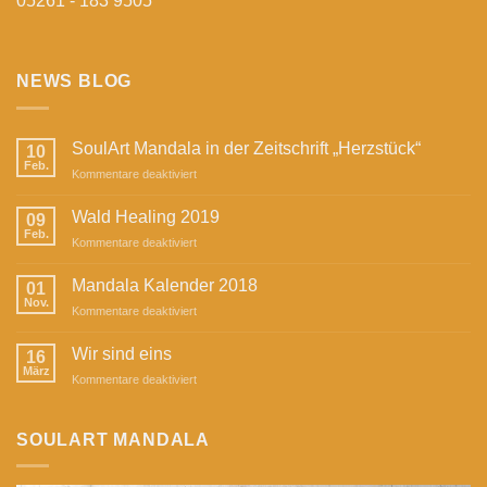
05261 - 183 9505
NEWS BLOG
SoulArt Mandala in der Zeitschrift „Herzstück“
10
Feb.
für
Kommentare deaktiviert
SoulArt
Mandala
Wald Healing 2019
09
in
Feb.
für
Kommentare deaktiviert
der
Wald
Zeitschrift
Healing
Mandala Kalender 2018
„Herzstück“
01
2019
Nov.
für
Kommentare deaktiviert
Mandala
Kalender
Wir sind eins
16
2018
März
für
Kommentare deaktiviert
Wir
sind
eins
SOULART MANDALA