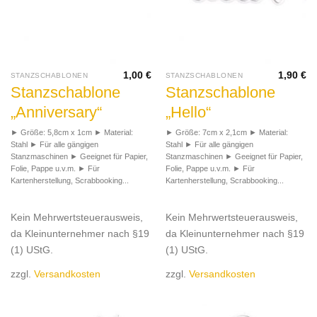
1,00
€
1,90
€
STANZSCHABLONEN
STANZSCHABLONEN
Stanzschablone
Stanzschablone
„Anniversary“
„Hello“
► Größe: 5,8cm x 1cm ► Material:
► Größe: 7cm x 2,1cm ► Material:
Stahl ► Für alle gängigen
Stahl ► Für alle gängigen
Stanzmaschinen ► Geeignet für Papier,
Stanzmaschinen ► Geeignet für Papier,
Folie, Pappe u.v.m. ► Für
Folie, Pappe u.v.m. ► Für
Kartenherstellung, Scrabbooking...
Kartenherstellung, Scrabbooking...
Kein Mehrwertsteuerausweis,
Kein Mehrwertsteuerausweis,
da Kleinunternehmer nach §19
da Kleinunternehmer nach §19
(1) UStG.
(1) UStG.
zzgl.
Versandkosten
zzgl.
Versandkosten