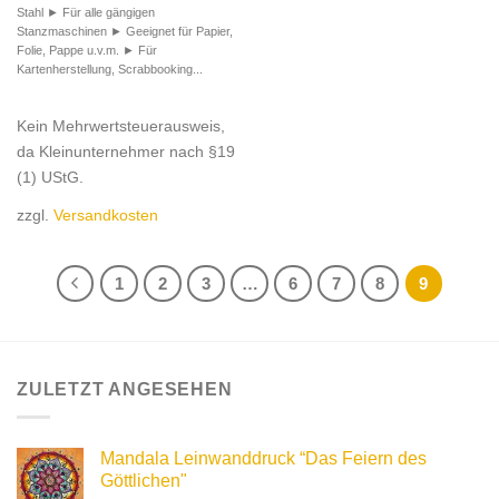
Stahl ► Für alle gängigen
Stanzmaschinen ► Geeignet für Papier,
Folie, Pappe u.v.m. ► Für
Kartenherstellung, Scrabbooking...
Kein Mehrwertsteuerausweis,
da Kleinunternehmer nach §19
(1) UStG.
zzgl.
Versandkosten
1
2
3
…
6
7
8
9
ZULETZT ANGESEHEN
Mandala Leinwanddruck “Das Feiern des
Göttlichen"