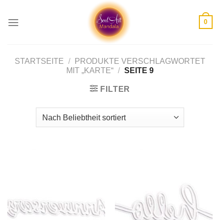
Skip
to
0
content
STARTSEITE
/
PRODUKTE VERSCHLAGWORTET
MIT „KARTE“
/
SEITE 9
FILTER