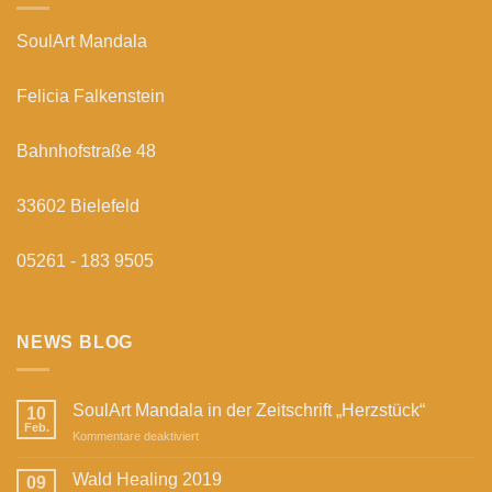
SoulArt Mandala
Felicia Falkenstein
Bahnhofstraße 48
33602 Bielefeld
05261 - 183 9505
NEWS BLOG
SoulArt Mandala in der Zeitschrift „Herzstück“
10
Feb.
für
Kommentare deaktiviert
SoulArt
Mandala
Wald Healing 2019
09
in