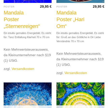
29,95
€
29,95
€
POSTER
POSTER
Mandala
Mandala
Poster
Poster „Hari
„Sternenreigen“
Om“
Ein intuitiv gemaltes Energiebild. Es steht
Ein intuitiv gemaltes Energiebild. Es steht
für: Tanz Entfaltung Klarheit 70 x 70 cm
für: Gruß an das Göttliche in Dir Liebe
Verständnis 70 x 70 cm
Kein Mehrwertsteuerausweis,
Kein Mehrwertsteuerausweis,
da Kleinunternehmer nach §19
da Kleinunternehmer nach §19
(1) UStG.
(1) UStG.
zzgl.
Versandkosten
zzgl.
Versandkosten