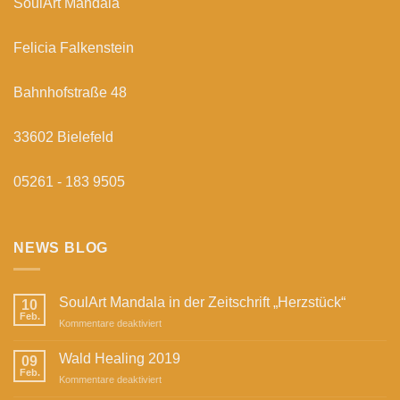
SoulArt Mandala
Felicia Falkenstein
Bahnhofstraße 48
33602 Bielefeld
05261 - 183 9505
NEWS BLOG
SoulArt Mandala in der Zeitschrift „Herzstück“
10
Feb.
für
Kommentare deaktiviert
SoulArt
Mandala
Wald Healing 2019
09
in
Feb.
für
Kommentare deaktiviert
der
Wald
Zeitschrift