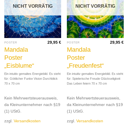
NICHT VORRÄTIG
NICHT VORRÄTIG
29,95
€
29,95
€
POSTER
POSTER
Mandala
Mandala
Poster
Poster
„Eisblume“
„Freudenfest“
Ein intuitiv gemaltes Energiebild. Es steht
Ein intuitiv gemaltes Energiebild. Es steht
für: Göttlicher Funke Vision Durchblick
für: Spielerische Freude Glückseligkeit
70 x 70 cm
Das Leben feiern 70 x 70 cm
Kein Mehrwertsteuerausweis,
Kein Mehrwertsteuerausweis,
da Kleinunternehmer nach §19
da Kleinunternehmer nach §19
(1) UStG.
(1) UStG.
zzgl.
Versandkosten
zzgl.
Versandkosten