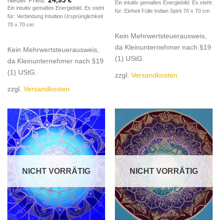
Neuer Preis:
24,95
€
Ein intuitiv gemaltes Energiebild. Es steht
Ein intuitiv gemaltes Energiebild. Es steht
für: Einheit Fülle Indian Spirit 70 x 70 cm
für: Verbindung Intuition Ursprünglichkeit
70 x 70 cm
Kein Mehrwertsteuerausweis,
da Kleinunternehmer nach §19
Kein Mehrwertsteuerausweis,
(1) UStG.
da Kleinunternehmer nach §19
(1) UStG.
zzgl.
Versandkosten
zzgl.
Versandkosten
NICHT VORRÄTIG
NICHT VORRÄTIG