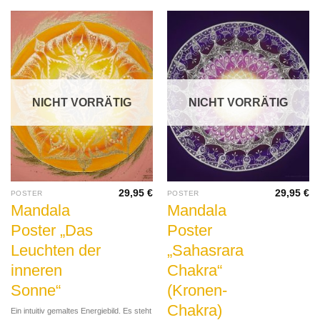
NICHT VORRÄTIG
NICHT VORRÄTIG
29,95
€
29,95
€
POSTER
POSTER
Mandala
Mandala
Poster „Das
Poster
Leuchten der
„Sahasrara
inneren
Chakra“
Sonne“
(Kronen-
Chakra)
Ein intuitiv gemaltes Energiebild. Es steht