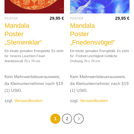
29,95
€
29,95
€
POSTER
POSTER
Mandala
Mandala
Poster
Poster
„Sternenklar“
„Friedensvögel“
Ein intuitiv gemaltes Energiebild. Es steht
Ein intuitiv gemaltes Energiebild. Es steht
für: Inneres Leuchten Feuer
für: Freiheit Leichtigkeit Göttliche
Antriebskraft 70 x 70 cm
Ordnung 70 x 70 cm
Kein Mehrwertsteuerausweis,
Kein Mehrwertsteuerausweis,
da Kleinunternehmer nach §19
da Kleinunternehmer nach §19
(1) UStG.
(1) UStG.
zzgl.
Versandkosten
zzgl.
Versandkosten
1
2