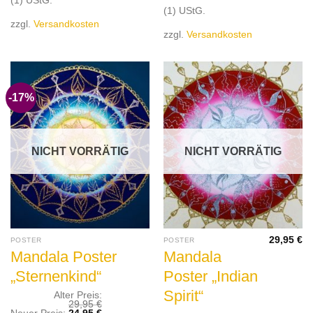
(1) UStG.
zzgl.
Versandkosten
zzgl.
Versandkosten
-17%
NICHT VORRÄTIG
NICHT VORRÄTIG
29,95
€
POSTER
POSTER
Mandala Poster
Mandala
„Sternenkind“
Poster „Indian
Spirit“
Alter Preis:
29,95
€