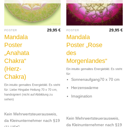
29,95
€
29,95
€
POSTER
POSTER
Mandala
Mandala
Poster
Poster „Rose
„Anahata
des
Chakra“
Morgenlandes“
(Herz-
Ein intuitiv gemaltes Energiebild. Es steht
für:
Chakra)
Sonnenaufgang
70 x 70 cm
Ein intuitiv gemaltes Energiebild. Es steht
Herzenswärme
für: Liebe Hingabe Heilung 70 x 70 cm,
handsigniert (nicht auf Abbildung zu
Imagination
sehen)
Kein Mehrwertsteuerausweis,
Kein Mehrwertsteuerausweis,
da Kleinunternehmer nach §19
da Kleinunternehmer nach §19
(1) UStG.