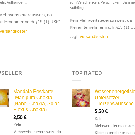
ln, Aufhängen...
zum Verschenken, Verschicken, Samme
Aufhängen...
Mehrwertsteuerausweis, da
Kein Mehrwertsteuerausweis, da
unternehmer nach §19 (1) UStG.
Kleinunternehmer nach §19 (1) U
Versandkosten
zzgl.
Versandkosten
PSELLER
TOP RATED
Mandala Postkarte
Wasser energetisie
"Manipura Chakra"
Untersetzer
(Nabel-Chakra, Solar-
"Herzenswünsche
Plexus-Chakra)
5,50
€
3,50
€
Kein
Kein
Mehrwertsteuerausweis
Mehrwertsteuerausweis, da
Kleinunternehmer nach