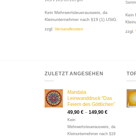
Samme
erausweis, da
Kein Mehrwertsteuerausweis, da
Kein 
nach §19 (1) UStG.
Kleinunternehmer nach §19 (1) UStG.
Klein
en
zzgl.
Versandkosten
zzgl.
ZULETZT ANGESEHEN
TO
Mandala
Leinwanddruck “Das
Feiern des Göttlichen"
49,90
€
–
149,90
€
Kein
Mehrwertsteuerausweis, da
Kleinunternehmer nach §19