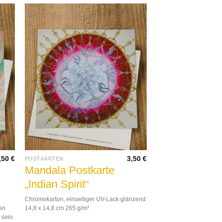
,50
€
3,50
€
POSTKARTEN
Mandala Postkarte
„Indian Spirit“
Chromokarton, einseitiger UV-Lack glänzend
ben
14,8 x 14,8 cm 265 g/m²
 sein