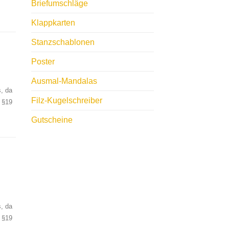
Briefumschläge
Klappkarten
Stanzschablonen
Poster
Ausmal-Mandalas
, da
Filz-Kugelschreiber
 §19
Gutscheine
, da
 §19