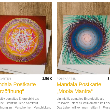
3,50
€
3
KARTEN
POSTKARTEN
dala Postkarte
Mandala Postkarte
rzöffnung“
„Moola Mantra“
tuitiv gemaltes Energiebild als
ein intuitiv gemaltes Energiebild als
rte - steht für Liebe Sanftmut
Postkarte - steht für Willkommen im Le
ffnung zum Verschenken, Verschicken,
Das Leben willkommen heißen Im Fluss