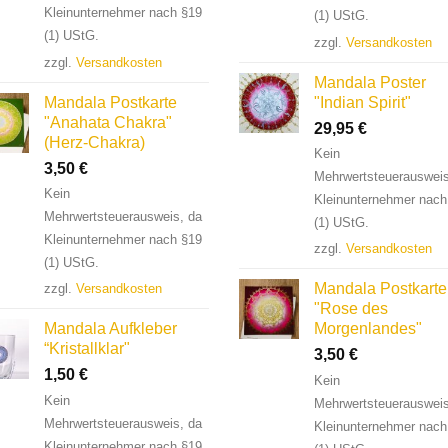
Kleinunternehmer nach §19
(1) UStG.
(1) UStG.
zzgl.
Versandkosten
zzgl.
Versandkosten
Mandala Poster
Mandala Postkarte
"Indian Spirit"
"Anahata Chakra"
29,95
€
(Herz-Chakra)
Kein
3,50
€
Mehrwertsteuerausweis
Kein
Kleinunternehmer nach
Mehrwertsteuerausweis, da
(1) UStG.
Kleinunternehmer nach §19
zzgl.
Versandkosten
(1) UStG.
Mandala Postkarte
zzgl.
Versandkosten
"Rose des
Mandala Aufkleber
Morgenlandes"
“Kristallklar"
3,50
€
1,50
€
Kein
Kein
Mehrwertsteuerausweis
Mehrwertsteuerausweis, da
Kleinunternehmer nach
Kleinunternehmer nach §19