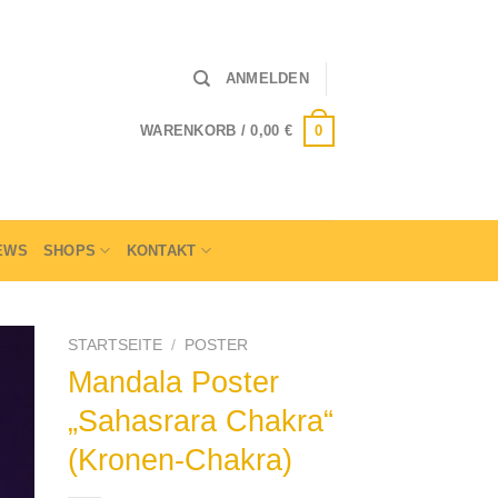
ANMELDEN
0
WARENKORB /
0,00
€
EWS
SHOPS
KONTAKT
STARTSEITE
/
POSTER
Mandala Poster
„Sahasrara Chakra“
(Kronen-Chakra)