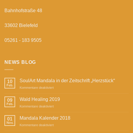
Bahnhofstraße 48
33602 Bielefeld
05261 - 183 9505
NEWS BLOG
SoulArt Mandala in der Zeitschrift „Herzstück“
10
Feb.
für
Kommentare deaktiviert
SoulArt
Mandala
Wald Healing 2019
09
in
Feb.
für
Kommentare deaktiviert
der
Wald
Zeitschrift
Healing
Mandala Kalender 2018
„Herzstück“
01
2019
Nov.
für
Kommentare deaktiviert
Mandala