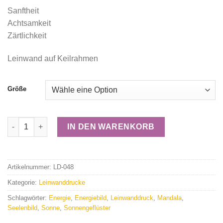
Sanftheit
Achtsamkeit
Zärtlichkeit
Leinwand auf Keilrahmen
Größe
Mandala Leinwanddruck “Sonnengeflüster" Menge
IN DEN WARENKORB
Artikelnummer:
LD-048
Kategorie:
Leinwanddrucke
Schlagwörter:
Energie
,
Energiebild
,
Leinwanddruck
,
Mandala
,
Seelenbild
,
Sonne
,
Sonnengeflüster