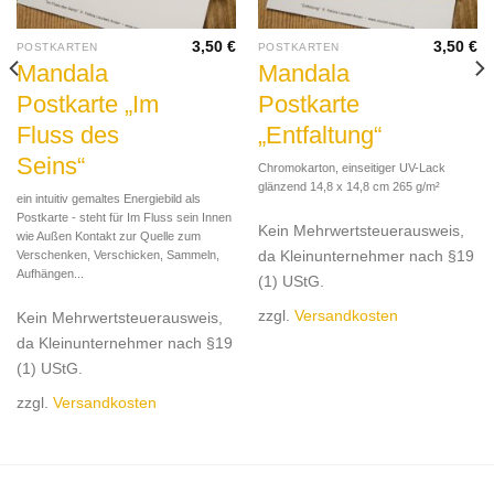
3,50
€
3,50
€
POSTKARTEN
POSTKARTEN
Mandala
Mandala
Postkarte „Im
Postkarte
Fluss des
„Entfaltung“
Seins“
Chromokarton, einseitiger UV-Lack
glänzend 14,8 x 14,8 cm 265 g/m²
ein intuitiv gemaltes Energiebild als
Postkarte - steht für Im Fluss sein Innen
Kein Mehrwertsteuerausweis,
wie Außen Kontakt zur Quelle zum
da Kleinunternehmer nach §19
Verschenken, Verschicken, Sammeln,
Aufhängen...
(1) UStG.
zzgl.
Versandkosten
Kein Mehrwertsteuerausweis,
da Kleinunternehmer nach §19
(1) UStG.
zzgl.
Versandkosten