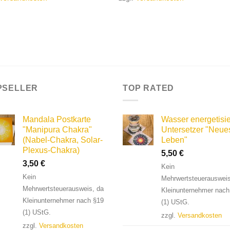
PSELLER
TOP RATED
Mandala Postkarte
Wasser energetisie
"Manipura Chakra"
Untersetzer "Neue
(Nabel-Chakra, Solar-
Leben"
Plexus-Chakra)
5,50
€
3,50
€
Kein
Kein
Mehrwertsteuerausweis
Mehrwertsteuerausweis, da
Kleinunternehmer nach
Kleinunternehmer nach §19
(1) UStG.
(1) UStG.
zzgl.
Versandkosten
zzgl.
Versandkosten