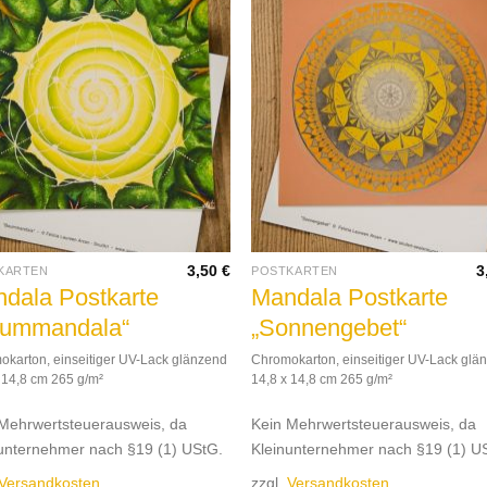
3,50
€
3
KARTEN
POSTKARTEN
dala Postkarte
Mandala Postkarte
aummandala“
„Sonnengebet“
karton, einseitiger UV-Lack glänzend
Chromokarton, einseitiger UV-Lack glä
 14,8 cm 265 g/m²
14,8 x 14,8 cm 265 g/m²
Mehrwertsteuerausweis, da
Kein Mehrwertsteuerausweis, da
unternehmer nach §19 (1) UStG.
Kleinunternehmer nach §19 (1) U
Versandkosten
zzgl.
Versandkosten