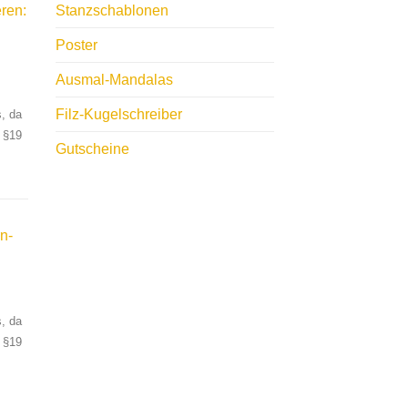
ren:
Stanzschablonen
Poster
Ausmal-Mandalas
Filz-Kugelschreiber
, da
 §19
Gutscheine
n-
, da
 §19