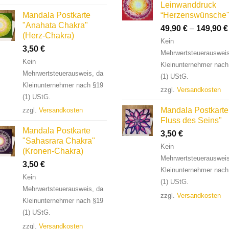
Leinwanddruck
Mandala Postkarte
“Herzenswünsche
"Anahata Chakra"
49,90
€
–
149,90
€
(Herz-Chakra)
Kein
3,50
€
Mehrwertsteuerausweis
Kein
Kleinunternehmer nach
Mehrwertsteuerausweis, da
(1) UStG.
Kleinunternehmer nach §19
zzgl.
Versandkosten
(1) UStG.
Mandala Postkarte
zzgl.
Versandkosten
Fluss des Seins"
Mandala Postkarte
3,50
€
"Sahasrara Chakra"
Kein
(Kronen-Chakra)
Mehrwertsteuerausweis
3,50
€
Kleinunternehmer nach
Kein
(1) UStG.
Mehrwertsteuerausweis, da
zzgl.
Versandkosten
Kleinunternehmer nach §19
(1) UStG.
zzgl.
Versandkosten