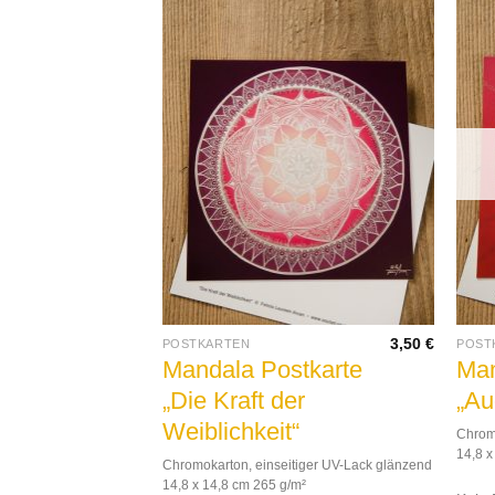
3,50
€
POSTKARTEN
POST
Mandala Postkarte
Man
„Die Kraft der
„Au
Weiblichkeit“
Chromo
14,8 x
Chromokarton, einseitiger UV-Lack glänzend
14,8 x 14,8 cm 265 g/m²