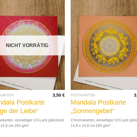
NICHT VORRÄTIG
3,50
€
3
KARTEN
POSTKARTEN
dala Postkarte
Mandala Postkarte
ge der Liebe“
„Sonnengebet“
karton, einseitiger UV-Lack glänzend
Chromokarton, einseitiger UV-Lack glä
 14,8 cm 265 g/m²
14,8 x 14,8 cm 265 g/m²