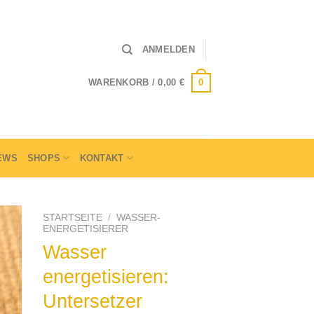
ANMELDEN
0
WARENKORB /
0,00
€
EWS
SHOPS
KONTAKT
STARTSEITE
/
WASSER-
ENERGETISIERER
Wasser
energetisieren:
Untersetzer