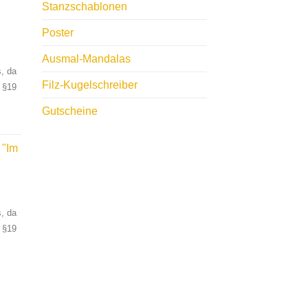
Stanzschablonen
"
Poster
Ausmal-Mandalas
, da
Filz-Kugelschreiber
 §19
Gutscheine
 "Im
, da
 §19