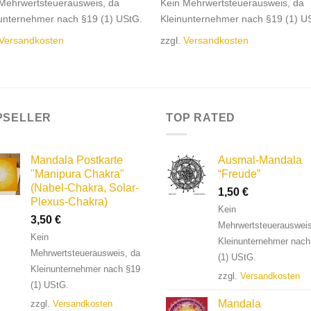
Mehrwertsteuerausweis, da
Kein Mehrwertsteuerausweis, da
unternehmer nach §19 (1) UStG.
Kleinunternehmer nach §19 (1) U
Versandkosten
zzgl.
Versandkosten
PSELLER
TOP RATED
Mandala Postkarte
Ausmal-Mandala
"Manipura Chakra"
“Freude”
(Nabel-Chakra, Solar-
1,50
€
Plexus-Chakra)
Kein
3,50
€
Mehrwertsteuerausweis
Kein
Kleinunternehmer nach
Mehrwertsteuerausweis, da
(1) UStG.
Kleinunternehmer nach §19
zzgl.
Versandkosten
(1) UStG.
Mandala
zzgl.
Versandkosten