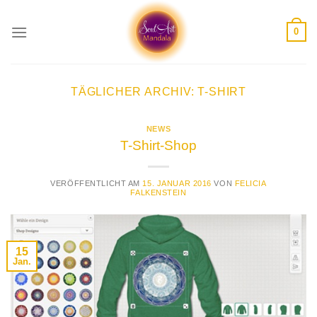
Skip
to
0
content
TÄGLICHER ARCHIV:
T-SHIRT
NEWS
T-Shirt-Shop
VERÖFFENTLICHT AM
15. JANUAR 2016
VON
FELICIA
FALKENSTEIN
15
Jan.