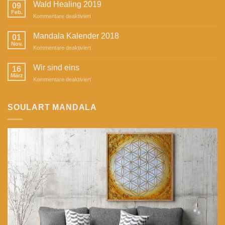
Mandala
Wald Healing 2019
09
in
Feb.
für
Kommentare deaktiviert
der
Wald
Zeitschrift
Healing
Mandala Kalender 2018
„Herzstück“
01
2019
Nov.
für
Kommentare deaktiviert
Mandala
Kalender
Wir sind eins
16
2018
März
für
Kommentare deaktiviert
Wir
sind
eins
SOULART MANDALA