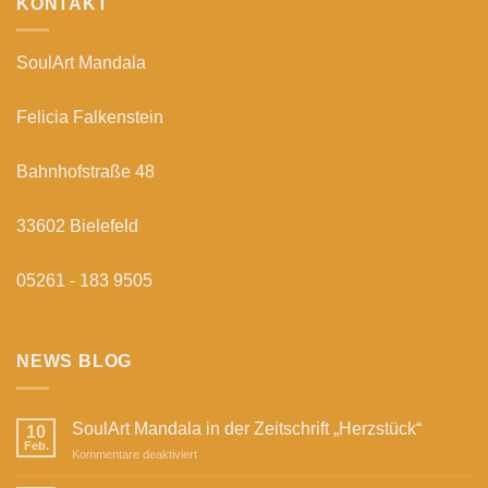
KONTAKT
SoulArt Mandala
Felicia Falkenstein
Bahnhofstraße 48
33602 Bielefeld
05261 - 183 9505
NEWS BLOG
SoulArt Mandala in der Zeitschrift „Herzstück“
10
Feb.
für
Kommentare deaktiviert
SoulArt