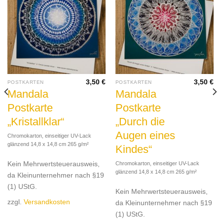
3,50
€
3,50
€
POSTKARTEN
POSTKARTEN
Mandala
Mandala
Postkarte
Postkarte
„Kristallklar“
„Durch die
Augen eines
Chromokarton, einseitiger UV-Lack
glänzend 14,8 x 14,8 cm 265 g/m²
Kindes“
Kein Mehrwertsteuerausweis,
Chromokarton, einseitiger UV-Lack
glänzend 14,8 x 14,8 cm 265 g/m²
da Kleinunternehmer nach §19
(1) UStG.
Kein Mehrwertsteuerausweis,
zzgl.
Versandkosten
da Kleinunternehmer nach §19
(1) UStG.