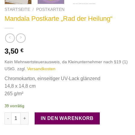
STARTSEITE
/
POSTKARTEN
Mandala Postkarte „Rad der Heilung“
3,50
€
Kein Mehrwertsteuerausweis, da Kleinunternehmer nach §19 (1)
UStG.
zzgl.
Versandkosten
Chromokarton, einseitiger UV-Lack glänzend
14,8 x 14,8 cm
265 g/m²
39 vorrätig
Mandala Postkarte "Rad der Heilung" Menge
IN DEN WARENKORB