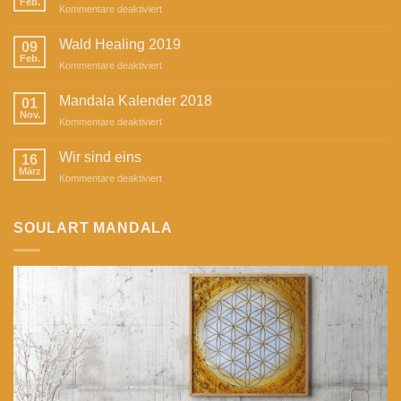
Feb.
für
Kommentare deaktiviert
SoulArt
Mandala
Wald Healing 2019
09
in
Feb.
für
Kommentare deaktiviert
der
Wald
Zeitschrift
Healing
Mandala Kalender 2018
„Herzstück“
01
2019
Nov.
für
Kommentare deaktiviert
Mandala
Kalender
Wir sind eins
16
2018
März
für
Kommentare deaktiviert
Wir
sind
eins
SOULART MANDALA