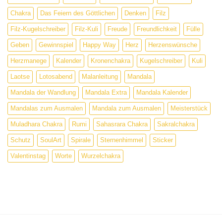
Chakra
Das Feiern des Göttlichen
Denken
Filz
Filz-Kugelschreiber
Filz-Kuli
Freude
Freundlichkeit
Fülle
Geben
Gewinnspiel
Happy Way
Herz
Herzenswünsche
Herzmanege
Kalender
Kronenchakra
Kugelschreiber
Kuli
Laotse
Lotosabend
Malanleitung
Mandala
Mandala der Wandlung
Mandala Extra
Mandala Kalender
Mandalas zum Ausmalen
Mandala zum Ausmalen
Meisterstück
Muladhara Chakra
Rumi
Sahasrara Chakra
Sakralchakra
Schutz
SoulArt
Spirale
Sternenhimmel
Sticker
Valentinstag
Worte
Wurzelchakra