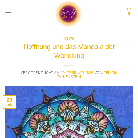
Skip
to
0
content
NEWS
Hoffnung und das Mandala der
Wandlung
VERÖFFENTLICHT AM
29. FEBRUAR 2016
VON
FELICIA
FALKENSTEIN
29
Feb.