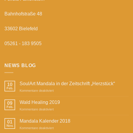
Bahnhofstraße 48
33602 Bielefeld
05261 - 183 9505
NEWS BLOG
SoulArt Mandala in der Zeitschrift „Herzstück“
10
Feb.
für
Kommentare deaktiviert
SoulArt
Mandala
Wald Healing 2019
09
in
Feb.
für
Kommentare deaktiviert
der
Wald
Zeitschrift
Healing
Mandala Kalender 2018
„Herzstück“
01
2019
Nov.
für
Kommentare deaktiviert
Mandala